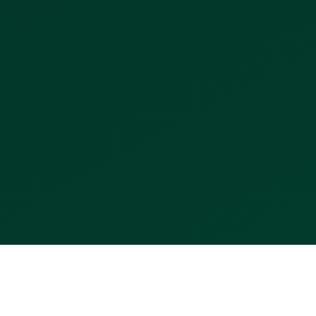
L'ARTICLE COMPLET
Pour aller au-delà du discours marketing : qui utilise concrètement
Orizen Facturation, comment ça se met en place, ce qu'on cherche
à éviter en France à l'approche de 2026, et pourquoi on a fait les