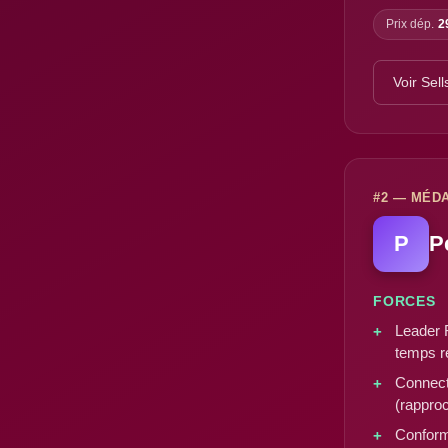
Prix dép.
2
Voir Sel
#2 — MÉDA
P
P
FORCES
Leader 
temps r
Connect
(rappro
Conform