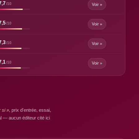
7,7
/10
Voir »
7,5
/10
Voir »
7,3
/10
Voir »
7,1
/10
Voir »
 si »
, prix d'entrée, essai,
 — aucun éditeur cité ici