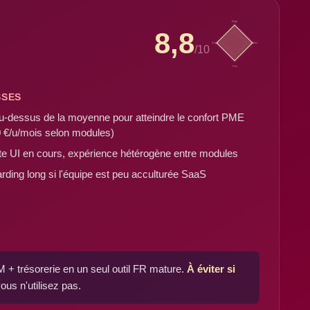
Ergo
8,8
Supp
Fonct
/10
Prix
SSES
au-dessus de la moyenne pour atteindre le confort PME
0 €/u/mois selon modules)
te UI en cours, expérience hétérogène entre modules
ding long si l'équipe est peu acculturée SaaS
 trésorerie en un seul outil FR mature.
À éviter si
ous n'utilisez pas.