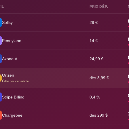
IL
PRIX DÉP.
Sellsy
29 €
Pennylane
14 €
Axonaut
24,99 €
Orizen
dès 8,99 €
Édité par cet article
Stripe Billing
0,4 %
Chargebee
dès 299 $