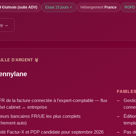
9 €/u/mois (suite ADV)
Essai 15 jours ✓
Hébergement
France
RGPD
lsy →
ILLE D'ARGENT 🥈
ennylane
FAIBLE
FR de la facture connectée à l'expert-comptable — flux
Gestio
éel cabinet ↔ entreprise
connec
eurs bancaires FR/UE les plus complets
Éditio
chement auto)
templa
ité Factur-X et PDP candidate pour septembre 2026
Pas d