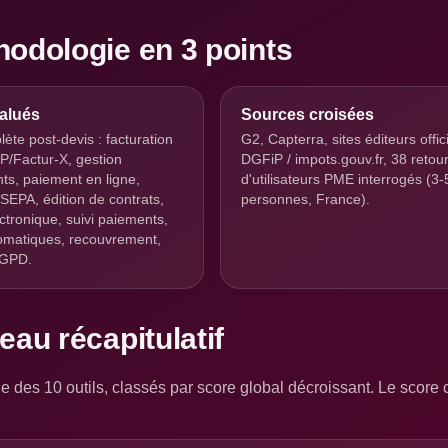
odologie en 3 points
valués
Sources croisées
ète post-devis : facturation
G2, Capterra, sites éditeurs offici
/Factur-X, gestion
DGFiP / impots.gouv.fr, 38 retou
s, paiement en ligne,
d'utilisateurs PME interrogés (3-
SEPA, édition de contrats,
personnes, France).
ctronique, suivi paiements,
omatiques, recouvrement,
RGPD.
eau récapitulatif
 des 10 outils, classés par score global décroissant. Le score c