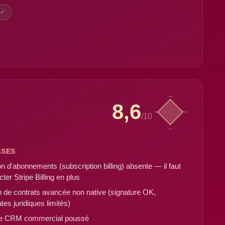
 ✓
Ergo
8,6
Supp
Fonct
/10
Prix
SSES
n d'abonnements (subscription billing) absente — il faut
ter Stripe Billing en plus
n de contrats avancée non native (signature OK,
tes juridiques limités)
e CRM commercial poussé