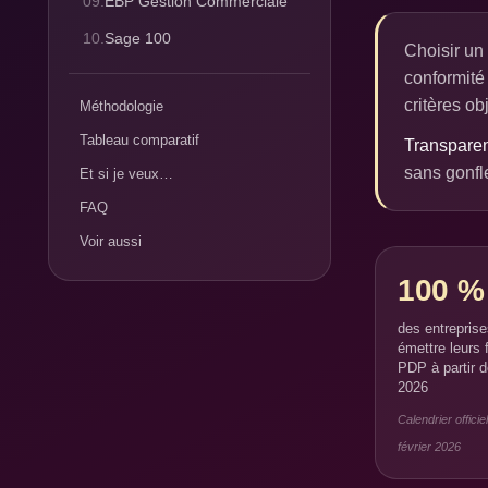
09.
EBP Gestion Commerciale
10.
Sage 100
Choisir un 
conformité
critères ob
Méthodologie
Tableau comparatif
Transparen
sans gonfle
Et si je veux…
FAQ
Voir aussi
100 %
des entrepris
émettre leurs 
PDP à partir 
2026
Calendrier offici
février 2026