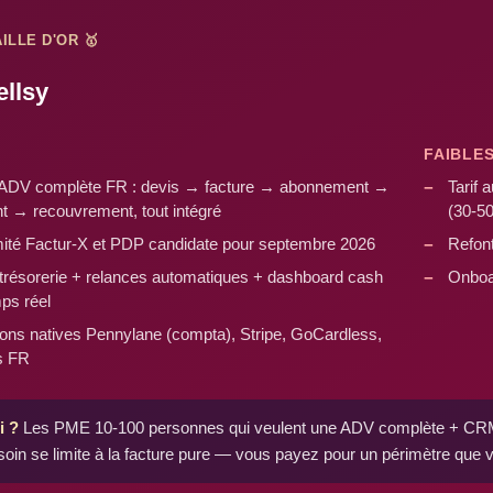
ILLE D'OR 🥇
ellsy
FAIBLE
ADV complète FR : devis → facture → abonnement →
Tarif 
t → recouvrement, tout intégré
(30-5
ité Factur-X et PDP candidate pour septembre 2026
Refon
trésorerie + relances automatiques + dashboard cash
Onboar
ps réel
tions natives Pennylane (compta), Stripe, GoCardless,
s FR
i ?
Les PME 10-100 personnes qui veulent une ADV complète + CRM +
soin se limite à la facture pure — vous payez pour un périmètre que v