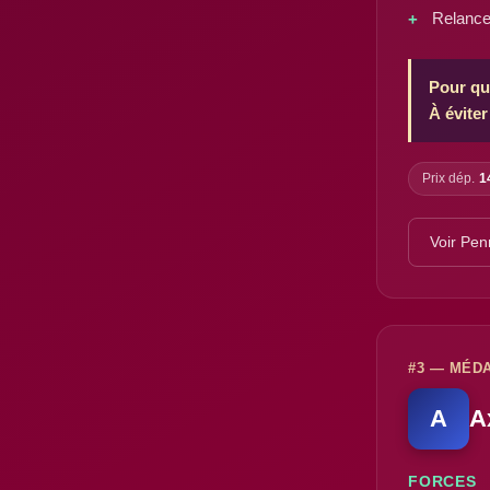
Relance
Pour qu
À éviter
Prix dép.
1
Voir Pe
#3 — MÉDA
A
A
FORCES