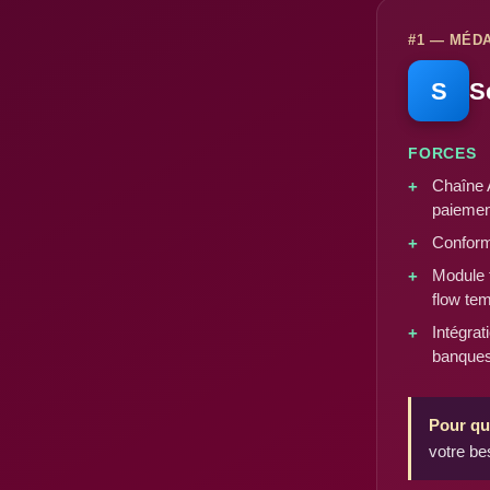
#1 — MÉDA
S
S
FORCES
Chaîne 
paiemen
Conform
Module 
flow tem
Intégra
banque
Pour qu
votre be