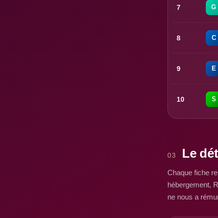
7
G
8
C
9
E
10
S
Le dét
03
Chaque fiche rep
hébergement, RG
ne nous a rémuné