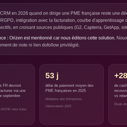
CRM en 2026 quand on dirige une PME française reste une décision
 RGPD, intégration avec la facturation, courbe d'apprentissage 
jectifs, en croisant sources publiques (G2, Capterra, GetApp, site
ce : Orizen est mentionné car nous éditons cette solution.
Nous 
ment de note ni lien dofollow privilégié.
53 j
+2
es FR devront
délai de paiement moyen des
de cash
factures via une
PME françaises en 2025
recouvr
de septembre
vs rela
Médiateur des Entreprises,
Étude At
Observatoire 2025
el DGFiP, mise à jour