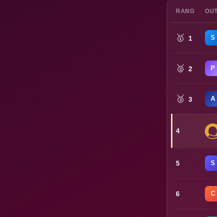
RANG
OUT
🥇
S
1
🥈
P
2
🥉
A
3
4
5
S
6
C