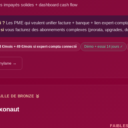
s impayés solides + dashboard cash flow
i ?
Les PME qui veulent unifier facture + banque + lien expert-compta
 si
vous facturez des abonnements complexes (prorata, upgrades, dunn
4 €/mois + 49 €/mois si expert-compta connecté
Démo + essai 14 jours ✓
nnylane →
ILLE DE BRONZE 🥉
xonaut
FAIBLE