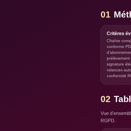
01
Méth
Critères é
Chaîne compl
conforme PDP
d'abonnement
prélèvement 
signature éle
relances aut
conformité 
02
Tabl
Vue d'ensemble
RGPD.