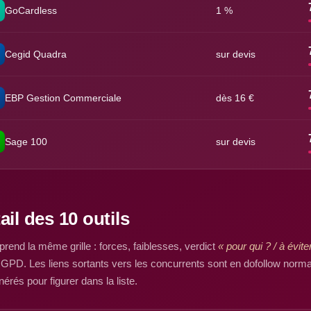
GoCardless
1 %
Cegid Quadra
sur devis
EBP Gestion Commerciale
dès 16 €
Sage 100
sur devis
ail des 10 outils
rend la même grille : forces, faiblesses, verdict
« pour qui ? / à éviter
PD. Les liens sortants vers les concurrents sont en dofollow normal
rés pour figurer dans la liste.