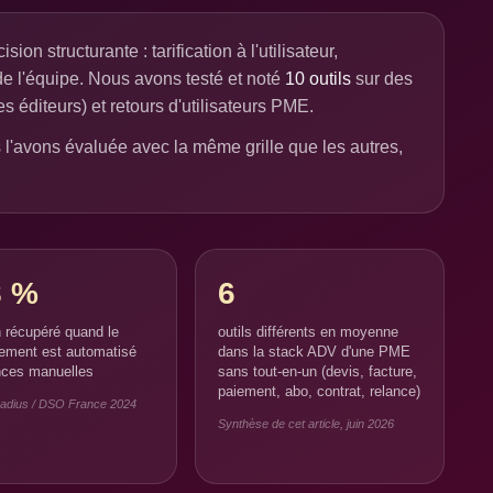
 structurante : tarification à l'utilisateur,
de l'équipe. Nous avons testé et noté
10 outils
sur des
s éditeurs) et retours d'utilisateurs PME.
l'avons évaluée avec la même grille que les autres,
8 %
6
 récupéré quand le
outils différents en moyenne
ement est automatisé
dans la stack ADV d'une PME
nces manuelles
sans tout-en-un (devis, facture,
paiement, abo, contrat, relance)
radius / DSO France 2024
Synthèse de cet article, juin 2026