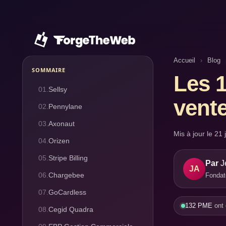
Accueil
›
Blog
SOMMAIRE
Les 1
01.
Sellsy
vent
02.
Pennylane
03.
Axonaut
Mis à jour le
21 
04.
Orizen
05.
Stripe Billing
Par
J
JA
06.
Chargebee
Fondate
07.
GoCardless
132 PME
ont 
08.
Cegid Quadra