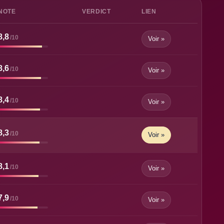
NOTE
VERDICT
LIEN
8,8
/10
Voir »
8,6
/10
Voir »
8,4
/10
Voir »
8,3
/10
Voir »
8,1
/10
Voir »
7,9
/10
Voir »