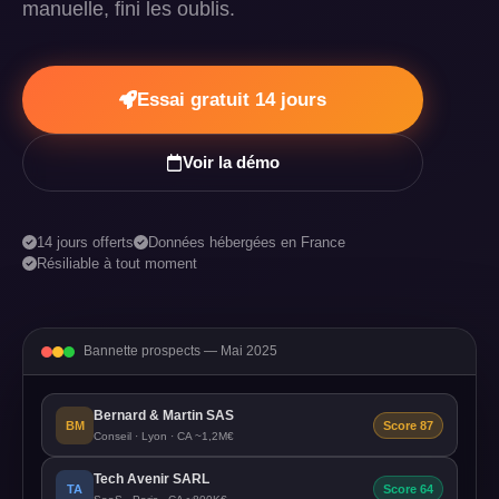
manuelle, fini les oublis.
Essai gratuit 14 jours
Voir la démo
14 jours offerts
Données hébergées en France
Résiliable à tout moment
Bannette prospects — Mai 2025
Bernard & Martin SAS
BM
Score 87
Conseil · Lyon · CA ~1,2M€
Tech Avenir SARL
TA
Score 64