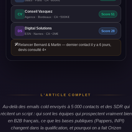
SaaS · Paris · CA ~800K€
Conseil Vasquez
CV
Score 51
Agence · Bordeaux · CA ~500K€
Digital Solutions
DS
Score 28
ESN · Nantes · CA ~2M€
Relancer Bernard & Martin — dernier contact il y a 6 jours,
devis consulté 4×
L'ARTICLE COMPLET
Au-delà des emails cold envoyés à 5 000 contacts et des SDR qui
récitent un script : qui sont les équipes qui prospectent vraiment bien
en B2B français, ce que les bases publiques (Pappers, INPI)
changent dans la qualification, et pourquoi on a fait Orizen