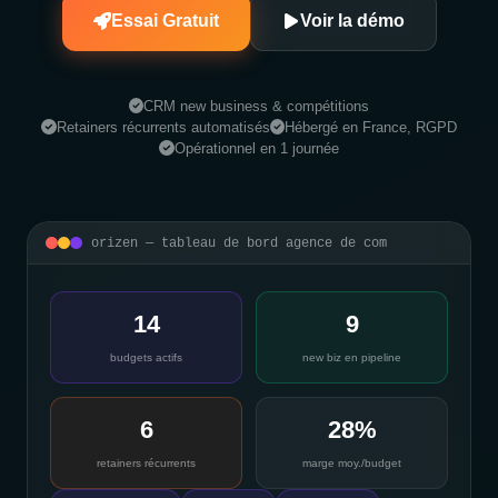
Essai Gratuit
Voir la démo
CRM new business & compétitions
Retainers récurrents automatisés
Hébergé en France, RGPD
Opérationnel en 1 journée
orizen — tableau de bord agence de com
14
9
budgets actifs
new biz en pipeline
6
28%
retainers récurrents
marge moy./budget