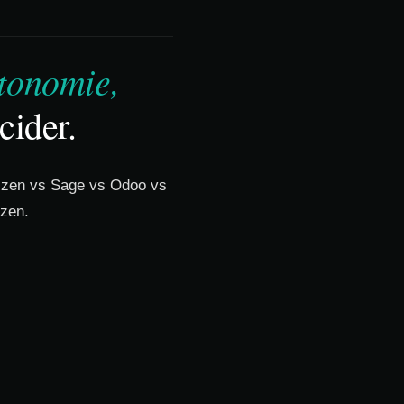
utonomie,
cider.
Orizen vs Sage vs Odoo vs
izen.