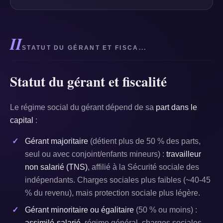
II
STATUT DU GÉRANT ET FISCA...
Statut du gérant et fiscalité
Le régime social du gérant dépend de sa
part dans le
capital
:
Gérant majoritaire
(détient plus de 50 % des parts,
seul ou avec conjoint/enfants mineurs) :
travailleur
non salarié (TNS)
, affilié à la Sécurité sociale des
indépendants. Charges sociales plus faibles (~40-45
% du revenu), mais protection sociale plus légère.
Gérant minoritaire ou égalitaire
(50 % ou moins) :
assimilé-salarié
, régime général, charges sociales