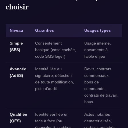
choisir
Niveau
Garanties
Usages types
Simple
Consentement
Usage interne,
(SES)
basique (case cochée,
documents à
code SMS léger)
faible enjeu
Avancée
Identité liée au
Devis, contrats
(AdES)
signataire, détection
commerciaux,
de toute modification,
bons de
piste d'audit
commande,
contrats de travail,
baux
Qualifiée
Identité vérifiée en
Actes notariés
(QES)
face à face (ou
dématérialisés,
équivalent), certificat
certains marchés