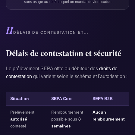
sans usage au-delà duquel un mandat devient caduc
II
DÉLAIS DE CONTESTATION ET...
Délais de contestation et sécurité
Le prélèvement SEPA offre au débiteur des
droits de
contestation
qui varient selon le schéma et l'autorisation :
Situation
SEPA Core
SEPA B2B
Prélèvement
Remboursement
Aucun
autorisé
possible sous
8
remboursement
contesté
semaines