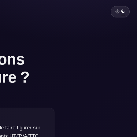
ions
ure ?
e faire figurer sur
tants HT/TVA/TTC,