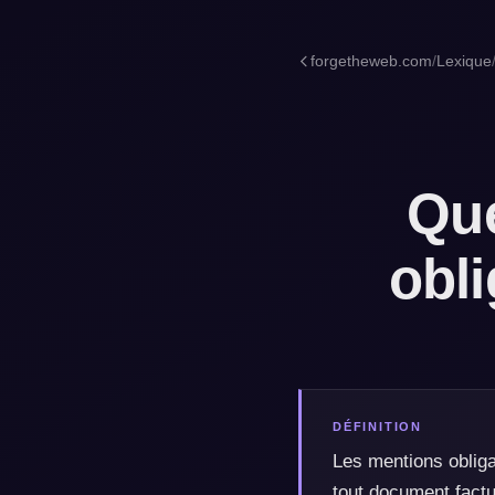
forgetheweb.com
/
Lexique
Que
obli
DÉFINITION
Les mentions obligat
tout document factu