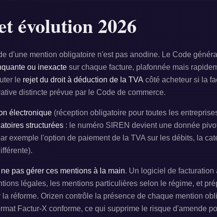
et évolution 2026
ude d'une mention obligatoire n'est pas anodine. Le Code généra
quante ou inexacte
sur chaque facture, plafonnée mais rapide
uter le
rejet du droit à déduction de la TVA
côté acheteur si la fac
ative distincte prévue par le Code de commerce.
ion électronique
(réception obligatoire pour toutes les entrepris
atoires structurées
: le numéro SIREN devient une donnée pivot
r exemple l'option de paiement de la TVA sur les débits, la cat
ifférente).
e
ne pas gérer ces mentions à la main
. Un logiciel de facturation
ions légales, les mentions particulières selon le régime, et pr
 la réforme. Orizen contrôle la présence de chaque mention obli
ormat Factur-X conforme, ce qui supprime le risque d'amende 