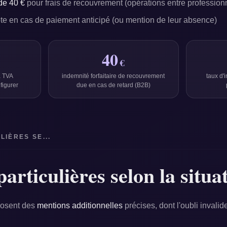
 de 40 €
pour frais de recouvrement (opérations entre profession
e en cas de paiement anticipé (ou mention de leur absence)
40
€
a TVA
indemnité forfaitaire de recouvrement
taux d'
figurer
due en cas de retard (B2B)
LIÈRES SE...
articulières selon la situa
posent des
mentions additionnelles
précises, dont l'oubli invalid