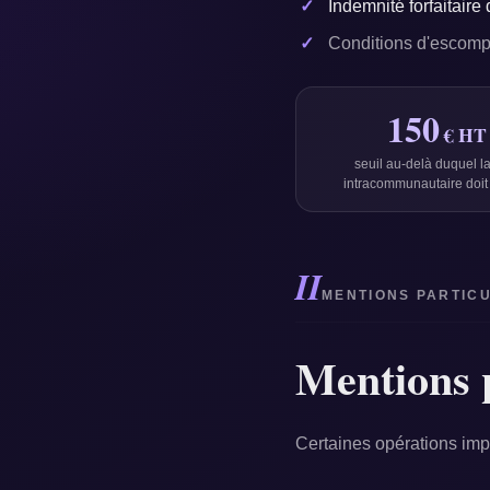
Indemnité forfaitaire
Conditions d'escompt
150
€ HT
seuil au-delà duquel l
intracommunautaire doit 
II
MENTIONS PARTICU
Mentions p
Certaines opérations im