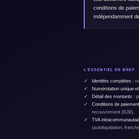
conditions de paiem
indépendamment de l
L'ESSENTIEL EN BREF
Identités complètes
: n
Numérotation unique et
Détail des montants
: p
Conditions de paiemen
recouvrement (B2B).
TVA intracommunautai
(autoliquidation, franc