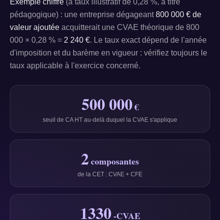
Exemple chiffré
(à taux illustratif de 0,28 %, à titre
pédagogique) : une entreprise dégageant
800 000 € de
valeur ajoutée
acquitterait une CVAE théorique de 800
000 × 0,28 % =
2 240 €
. Le taux exact dépend de l'année
d'imposition et du barème en vigueur : vérifiez toujours le
taux applicable à l'exercice concerné.
500 000
€
seuil de CA HT au-delà duquel la CVAE s'applique
2
composantes
de la CET : CVAE + CFE
1330
-CVAE