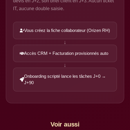
devis en J+2, son brief client en J+3. Aucun ticket
IT, aucune double saisie.
Vous créez la fiche collaborateur (Orizen RH)
↓
Accès CRM + Facturation provisionnés auto
↓
Onboarding scripté lance les tâches J+0 →
J+90
Voir aussi