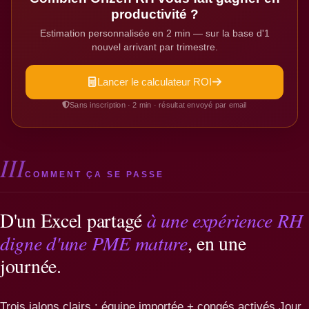
productivité ?
Estimation personnalisée en 2 min — sur la base d'1
nouvel arrivant par trimestre.
Lancer le calculateur ROI
Sans inscription · 2 min · résultat envoyé par email
III
COMMENT ÇA SE PASSE
D'un Excel partagé
à une expérience RH
digne d'une PME mature
, en une
journée.
Trois jalons clairs : équipe importée + congés activés Jour