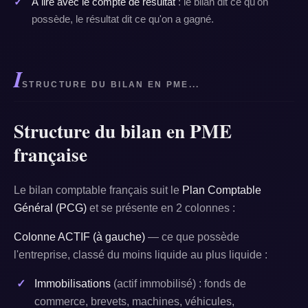
À lire avec le compte de résultat
: le bilan dit ce qu'on
possède, le résultat dit ce qu'on a gagné.
I
STRUCTURE DU BILAN EN PME...
Structure du bilan en PME
française
Le bilan comptable français suit le
Plan Comptable
Général (PCG)
et se présente en 2 colonnes :
Colonne ACTIF (à gauche)
— ce que possède
l'entreprise, classé du moins liquide au plus liquide :
Immobilisations
(actif immobilisé) : fonds de
commerce, brevets, machines, véhicules,