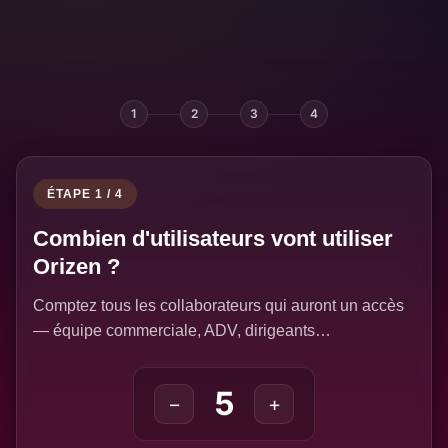
Calculateur ROI Orizen — Comb
1
2
3
4
ÉTAPE 1 / 4
Combien d'utilisateurs vont utiliser
Orizen ?
Comptez tous les collaborateurs qui auront un accès
— équipe commerciale, ADV, dirigeants…
5
−
+